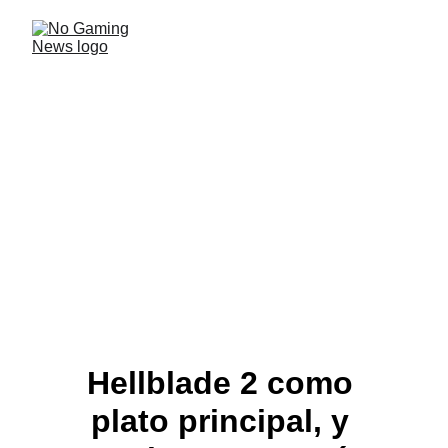
Nuevos ingresos y
egresos en Game Pass
Xbox anunció los juegos que entran y se retiran de su
servicio en los próximos días.
NOTICIAS INTERNACIONALES
Mauro
5/16/2024
3 min read
Hellblade 2 como 
plato principal, y 