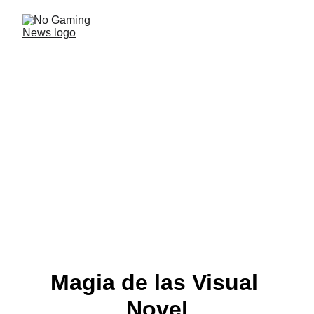
Witch City Stories, una VN
hecha en argentina
El estudio argentino Banensoft, luego de haber sacado
Ooga Booga el año pasado, ha anunciado su próximo
trabajo. Una visual novel con mucha magia.
NOTICIAS ARGENTINAS
Mauro
4/23/2025
2 min read
Magia de las Visual 
Novel