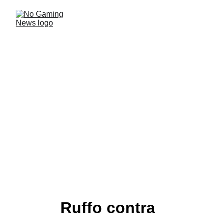
Un título basado en Hay
Algo Ahí
El nuevo programa de Tomas Rebord en Blender es
uno de los más populares en la actualidad. Y entre sus
seguidores empiezan a aparecer productos con
guiños a este.
NOTICIAS ARGENTINAS
Mauro
4/28/2024
2 min read
Ruffo contra 