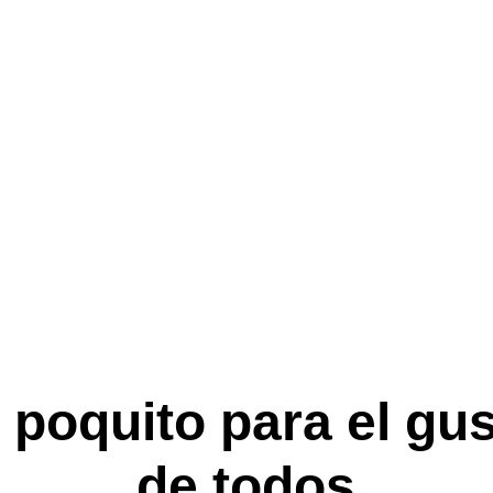
o lo que llega al catálogo de
al catálogo de PS+. ¿Qué juegos llegan al servicio de PS
acá…
NOTICIAS INTERNACIONALES
Mauro
3/16/2026
4 min read
 poquito para el gus
de todos