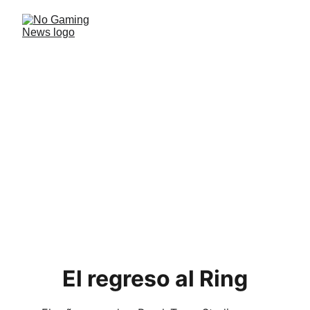
Thunder Ray anuncia un
DLC
El nuevo contenido, "Origins", nos lleva a las primeras
batallas de Ray y su recorrido para ser el mejor
luchador de la galaxia.
NOTICIAS ARGENTINAS
Javier
2/6/2024
1 min read
El regreso al Ring