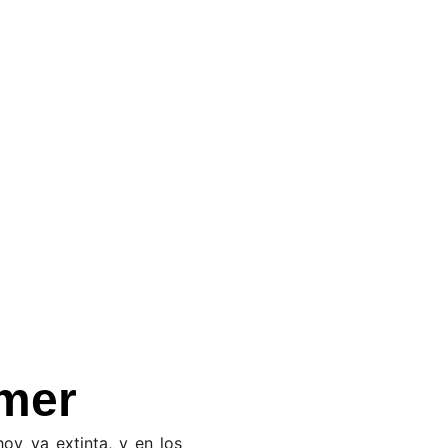
SECCIONES
NOSOTROS
NEWSLETTER
howcase
cabo la Latin American Game
aca.
amer
oy ya extinta, y en los