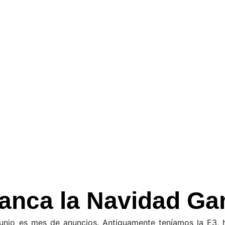
ne la Latin American Game S
gamer del año, y particularmente el sábado 8 se llevará a 
wcase. Y NGN es Co-Streamer oficial!!! Enterate de todo 
NOTICIAS ARGENTINAS
Mauro
6/5/2024
1 min read
anca la Navidad G
nio es mes de anuncios. Antiguamente teníamos la E3, h