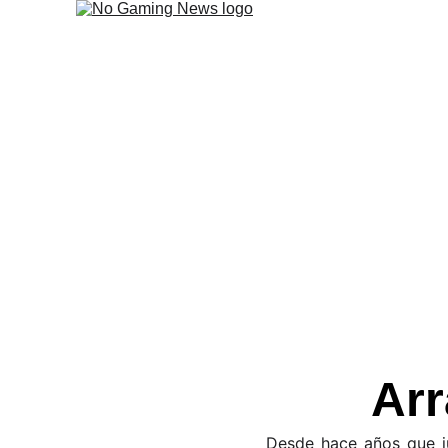
Se vie
Arranca junio, el mes más 
Sho
Arr
Desde hace años que ju