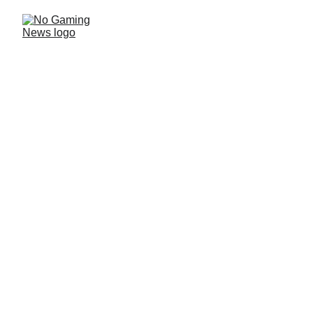
Parasomnia no Rem ya
tiene disponible su página
de Steam
Un nuevo juego de terror argentino, que no te dejará
dormir. O por lo menos rondara con la idea del sueño.
Los chicos de BELS Games nos cuentan cómo surgió
la idea y cuando saldrá.
NOTICIAS ARGENTINAS
Javi
10/20/2024
1 min read