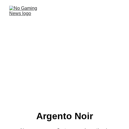
NoseBound, una aventura
gráfica noir
Tras un tiempo en desarrollo, el título de Quarentine
Interactive llegó a Steam en diciembre del año
pasado. Un juego point & click, con una estética noir.
ANÁLISIS
Javi
4/4/2025
2 min read
Argento Noir