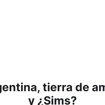
La argentinidad llega a Sims 
 vestir a tus Sims con ropa bien nacional de la mano de u
NOTICIAS ARGENTINAS
Javi
4/26/2024
2 min read
entina, tierra de a
y ¿Sims?