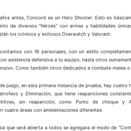
fos antes, Concord es un Hero Shooter. Esto es básicame
nto de diversos “héroes” con armas y habilidades únic
stán los icónicos y exitosos Overwatch y Valorant.
ontamos con 16 personajes, con un estilo completamente
con asistencia defensiva a tu equipo, hasta otros sumament
ensivo. Como también otros dedicados a combate melee o 
e juego, en esta primera instancia de prueba, hay cuatro h
trofeos y Eliminación, que tiene reapariciones constan
titivas, sin reaparición, como Punto de choque y A
n cuatro áreas con ambientaciones diferentes.
eba que será abierta a todos se agregara el modo de “Cont