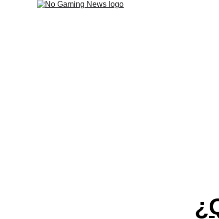
Concord: ¿Que
Luego de lo visto en la S
¿