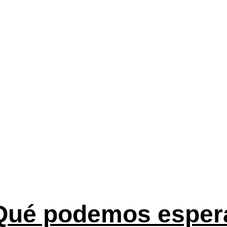
 ofrece para competir el pró
de PS5?
tate of Play de Concord, y su recepción mixta, sale su beta
ofrecer en un mercado tan saturado de este tipo de títulos
ANALISIS INTERNACIONALES
Mauro
7/15/2024
5 min read
Qué podemos espera